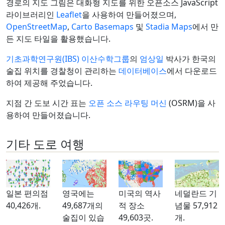
경로의 지도 그림은 대화형 지도를 위한 오픈소스 JavaScript
라이브러리인
Leaflet
을 사용하여 만들어졌으며,
OpenStreetMap
,
Carto Basemaps
및
Stadia Maps
에서 만
든 지도 타일을 활용했습니다.
기초과학연구원(IBS)
이산수학그룹
의
엄상일
박사가 한국의
술집 위치를 경찰청이 관리하는
데이터베이스
에서 다운로드
하여 제공해 주었습니다.
지점 간 도보 시간 표는
오픈 소스 라우팅 머신
(OSRM)을 사
용하여 만들어졌습니다.
기타 도로 여행
일본 편의점
영국에는
미국의 역사
네덜란드 기
40,426개.
49,687개의
적 장소
념물 57,912
술집이 있습
49,603곳.
개.