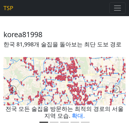
TSP
korea81998
한국 81,998개 술집을 돌아보는 최단 도보 경로
Previous
Next
전국 모든 술집을 방문하는 최적의 경로의 서울
지역 모습.
확대.