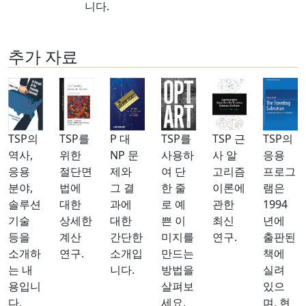
니다.
추가 자료
TSP의
TSP를
P 대
TSP를
TSP 근
TSP의
역사,
위한
NP 문
사용하
사 알
응용
응용
절단면
제와
여 단
고리즘
프로그
분야,
법에
그 결
한 줄
이론에
램은
솔루션
대한
과에
로 예
관한
1994
기술
상세한
대한
쁜 이
최신
년에
등을
계산
간단한
미지를
연구.
출판된
소개하
연구.
소개입
만드는
책에
는 내
니다.
방법을
실려
용입니
살펴보
있으
다.
세요.
며, 현